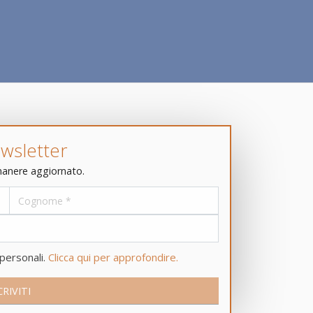
wsletter
rimanere aggiornato.
 personali.
Clicca qui per approfondire.