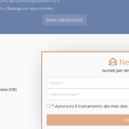
i sensi del GDPR (Regolamento UE n.
ste.
Clicca qui
per approfondire.
Ne
Iscriviti per 
rona
(
VR
)
*
Autorizzo il trattamento dei miei dati