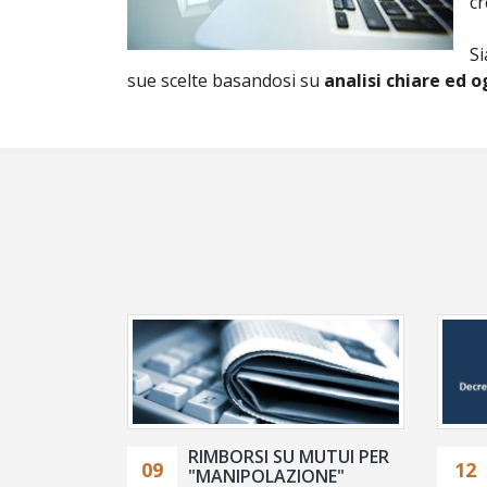
cr
Si
sue scelte basandosi su
analisi chiare ed 
RIMBORSI SU MUTUI PER
09
12
"MANIPOLAZIONE"