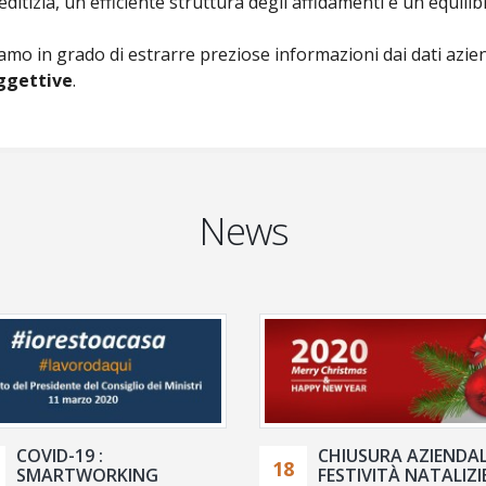
editizia, un'efficiente struttura degli affidamenti e un equilib
amo in grado di estrarre preziose informazioni dai dati aziend
oggettive
.
News
COVID-19 :
CHIUSURA AZIENDAL
18
SMARTWORKING
FESTIVITÀ NATALIZI