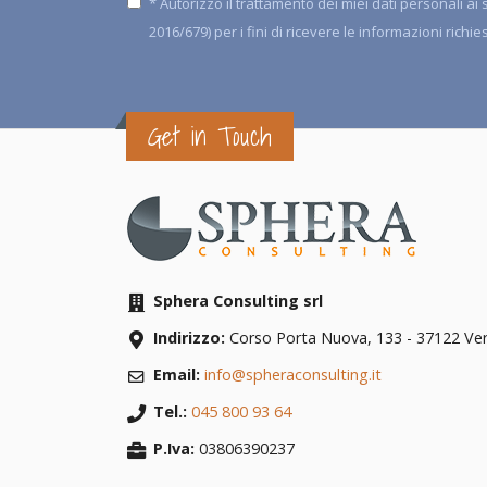
* Autorizzo il trattamento dei miei dati personali a
2016/679) per i fini di ricevere le informazioni richie
Get in Touch
Sphera Consulting srl
Indirizzo:
Corso Porta Nuova, 133
-
37122
Ve
Email:
info@spheraconsulting.it
Tel.:
045 800 93 64
P.Iva:
03806390237