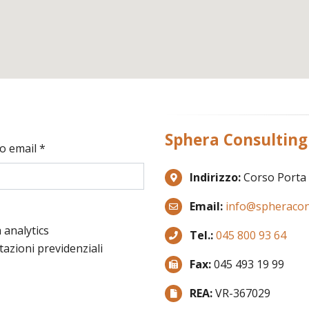
Sphera Consulting 
zo email *
Indirizzo:
Corso Porta 
Email:
info@spheracons
 analytics
Tel.:
045 800 93 64
azioni previdenziali
Fax:
045 493 19 99
REA:
VR-367029