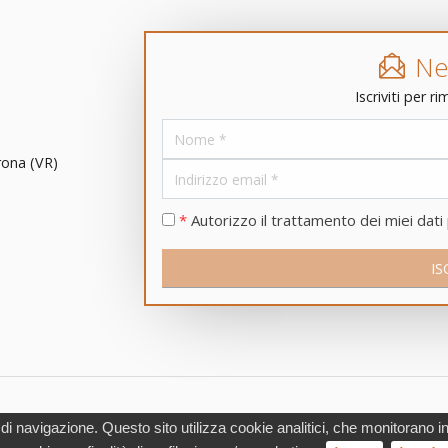
Ne
Iscriviti per 
rona
(
VR
)
*
Autorizzo il trattamento dei miei dati
d by
Novamind