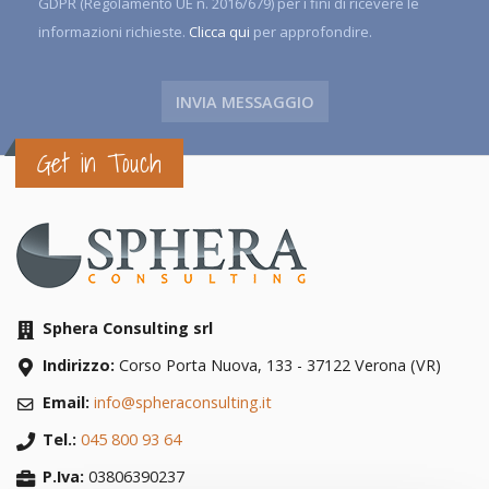
GDPR (Regolamento UE n. 2016/679) per i fini di ricevere le
informazioni richieste.
Clicca qui
per approfondire.
Get in Touch
Sphera Consulting srl
Indirizzo:
Corso Porta Nuova, 133
-
37122
Verona
(
VR
)
Email:
info@spheraconsulting.it
Tel.:
045 800 93 64
P.Iva:
03806390237